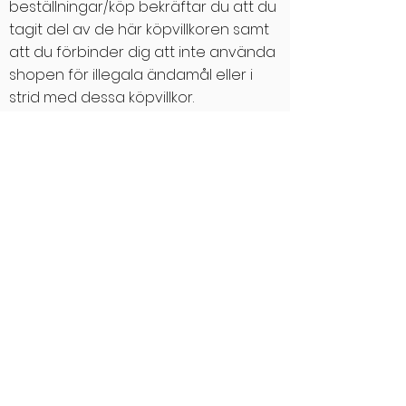
beställningar/köp bekräftar du att du
tagit del av de här köpvillkoren samt
att du förbinder dig att inte använda
shopen för illegala ändamål eller i
strid med dessa köpvillkor.
Betalning
Du kan betala köp/beställning med
kort, swish eller kontoinsättning.
Kortköp tillhandahålls via
betalningsleverantören
Stripe
som
uppfyller kraven enligt PCI DSS och
GDPR. Observera att du måste vara
över 18 år för att göra ett köp.
När du gjort ditt köp får du en
bekräftelse till den e-postadress du
registrerat. Denna bekräftelse är ditt