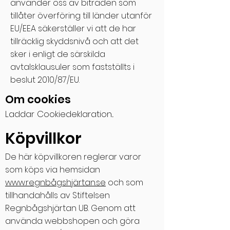
använder oss av biträden som
tillåter överföring till länder utanför
EU/EEA säkerställer vi att de har
tillräcklig skyddsnivå och att det
sker i enligt de särskilda
avtalsklausuler som fastställts i
beslut 2010/87/EU.
Om cookies
Laddar Cookiedeklaration...
Köpvillkor
De här köpvillkoren reglerar varor
som köps via hemsidan
www.regnb
ågshjärtan.se
och som
tillhandahålls av Stiftelsen
Regnbågshjärtan UB. Genom att
använda webbshopen och göra