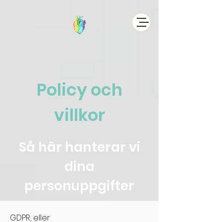
Policy och
villkor
Så här hanterar vi
dina
personuppgifter
GDPR, eller