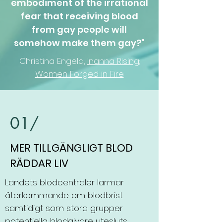
embodiment of the irrational
fear that receiving blood
from gay people will
somehow make them gay?"
Christina Engela,
Inanna Rising:
Women Forged in Fire
01/
MER TILLGÄNGLIGT BLOD
RÄDDAR LIV
Landets blodcentraler larmar
återkommande om blodbrist
samtidigt som stora grupper
potentiella blodgivare utesluts