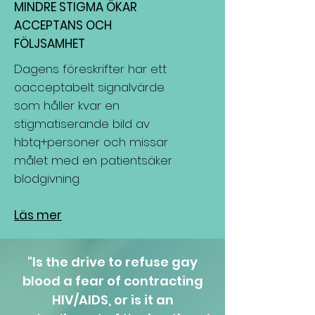
MINDRE STIGMA ÖKAR
ACCEPTANS OCH
FÖLJSAMHET
Dagens föreskrifter har ett
oacceptabelt signalvärde
som håller kvar en
stigmatiserande bild av
hbtq+personer och missar
målet med en patientsäker
blodgivning.
Läs mer
"Is the drive to refuse gay
blood a fear of contracting
HIV/AIDS, or is it an