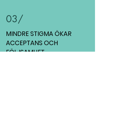
03/
MINDRE STIGMA ÖKAR
ACCEPTANS OCH
FÖLJSAMHET
Att betrakta all form av sexuell
kontakt mellan män som ett
riskbeteende är inget annat än
grovt generaliserande. Den
kategoriska uteslutning av MSM
som idag sker vidmakthåller en
stigmatiserande bild av bi- och
homosexuella män som lever
kvar sedan HIV-epidemin under